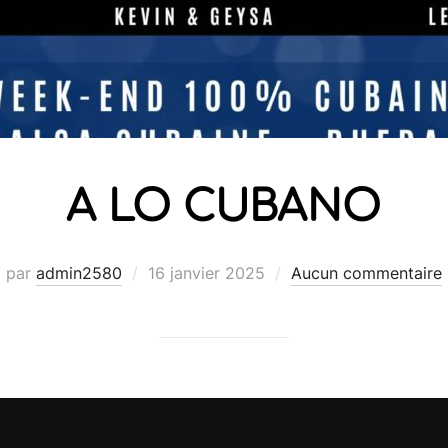
A LO CUBANO
Publié
par
admin2580
16 janvier 2025
Aucun commentaire
le