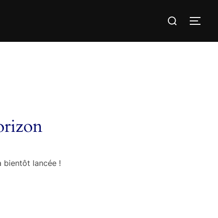
Rechercher :
PER
orizon
 bientôt lancée !